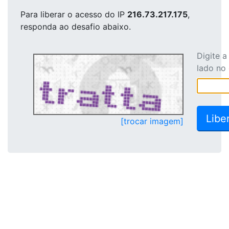
Para liberar o acesso
do IP
216.73.217.175
,
responda ao desafio abaixo.
Digite 
lado no
[trocar imagem]