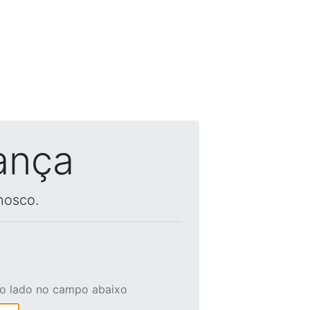
ança
nosco.
ao lado no campo abaixo