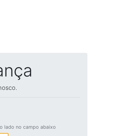
ança
nosco.
ao lado no campo abaixo