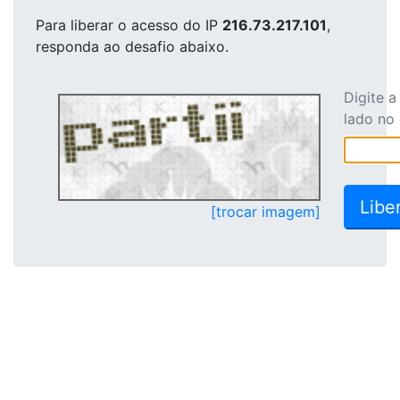
Para liberar o acesso
do IP
216.73.217.101
,
responda ao desafio abaixo.
Digite 
lado no
[trocar imagem]