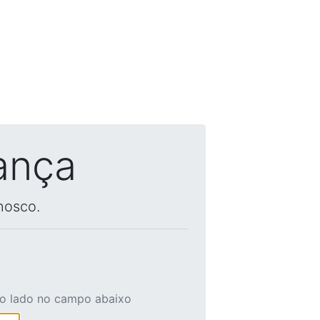
ança
nosco.
ao lado no campo abaixo